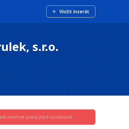
Vložit inzerát
lek, s.r.o.
lně otevřené pozice jiných společností.