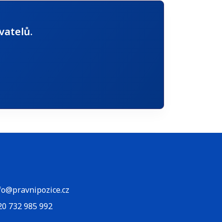
vatelů.
fo@pravnipozice.cz
20 732 985 992