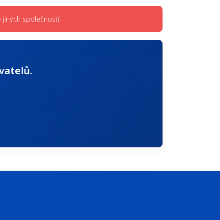
jiných společností.
vatelů.