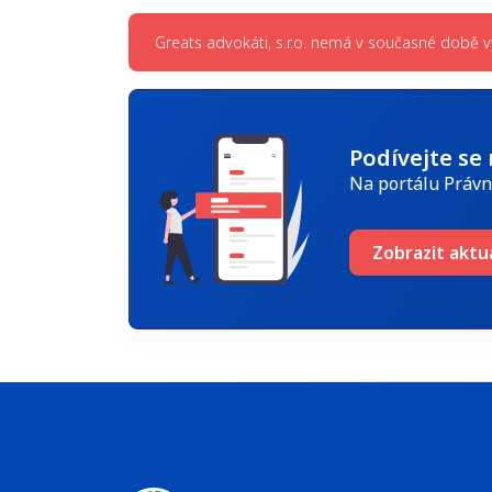
Greats advokáti, s.r.o. nemá v současné době v
Podívejte se
Na portálu Právn
Zobrazit aktu