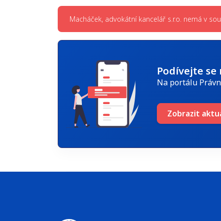
Macháček, advokátní kancelář s.r.o. nemá v so
Podívejte se
Na portálu Právn
Zobrazit aktu