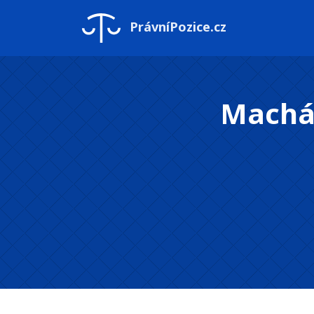
PrávníPozice.cz
Macháč