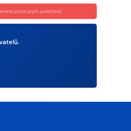
vřené pozice jiných společností.
vatelů.