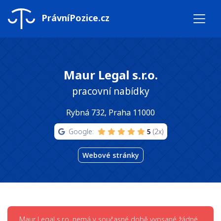
PrávníPozice.cz
Maur Legal s.r.o.
pracovní nabídky
Rybná 732, Praha 11000
Google:
5
(2x)
Webové stránky
Maur Legal s.r.o. nemá v současné době vypsané žádné