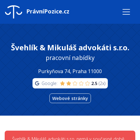
PrávníPozice.cz
Švehlík & Mikuláš advokáti s.r.o.
pracovní nabídky
Purkyňova 74, Praha 11000
Google:
2.5
(2x)
Webové stránky
Švehlík & Mikuláš advokáti s.r.o. nemá v současné době